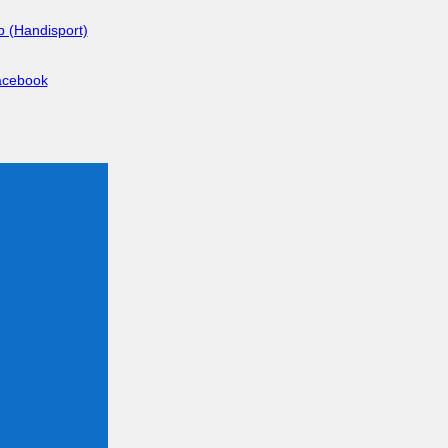
b (Handisport)
acebook