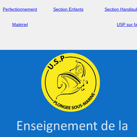
Perfectionnement
Section Enfants
Section Handisu
Matériel
USP sur f