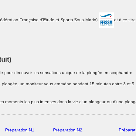
Fédération Française d'Etude et Sports Sous-Marin)
et à ce tit
uit)
le pour découvrir les sensations unique de la plongée en scaphandre.
de plongée, un moniteur vous emmène pendant 15 minutes entre 3 et 5
es moments les plus intenses dans la vie d'un plongeur ou d'une plong
................................................................................................................
Préparation N1
Préparation N2
Préparat