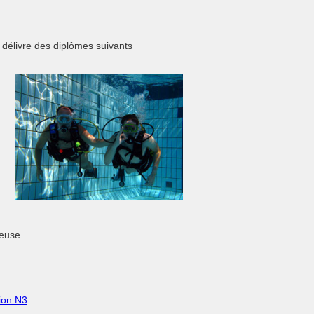
re délivre des diplômes suivants
euse.
..............
ion N3