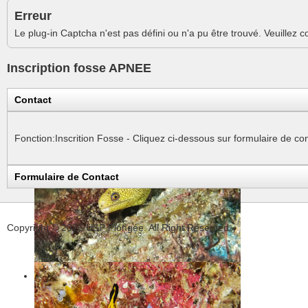
Erreur
Le plug-in Captcha n'est pas défini ou n'a pu être trouvé. Veuillez c
Inscription fosse APNEE
Contact
Fonction:
Inscrition Fosse - Cliquez ci-dessous sur formulaire de co
Formulaire de Contact
Envoyer un e-mail. Tous les champs marqués d'un astérisque * sont
Nom
*
Copyright © 2026 USP Plongée. All Right Reserved.
E-mail
*