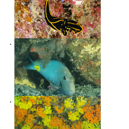
Sujet
*
Message
*
Envoyer